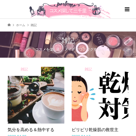
ホーム
雑記
雑記
コスメを楽しむ、メイクでワクワクする
雑記
雑記
気分を高める＆熱中する
ピリピリ乾燥肌の救世主