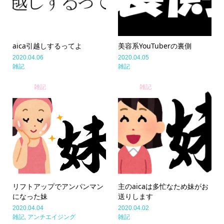
aica引越しするってよ
美容系YouTuberの裏側
2020.04.06
2020.04.05
雑記
雑記
雑記
雑記
リフトアップでアンパンマン
主のaicaは多忙なため妹がお
になった妹
送りします
2020.04.04
2020.04.02
雑記
,
アンチエイジング
雑記