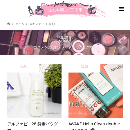
ホーム
スキンケア
洗顔
洗顔
コスメを楽しむ、メイクでワクワクする
洗顔
洗顔
アルファピニ28 酵素パウダ
AWAKE Hello Clean double
ー
cleansing jelly