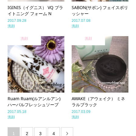
IGINIS（イグニス） VQ ブラ
SABON(サボン) フェイスポリ
イトニング フォーム N
ッシャー
2017.09.28
2017.07.08
洗顔
洗顔
洗顔
洗顔
Ruam Ruam(ルアンルアン)
AWAKE（アウェイク） ミネ
ハーバルフレッシュソープ
ラルブラック
2017.05.18
2017.03.09
洗顔
洗顔
1
2
3
4
