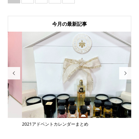
今月の最新記事


2021アドベントカレンダーまとめ
鬼
ラコ.