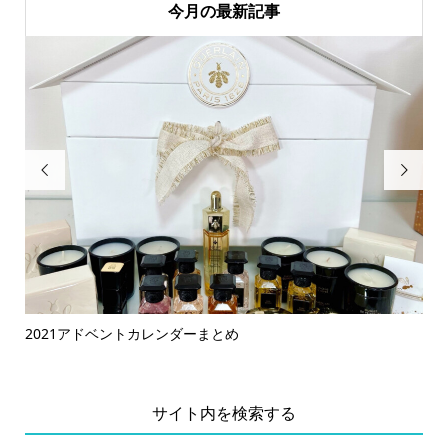
今月の最新記事


2021アドベントカレンダーまとめ
鬼
ラコ.
サイト内を検索する