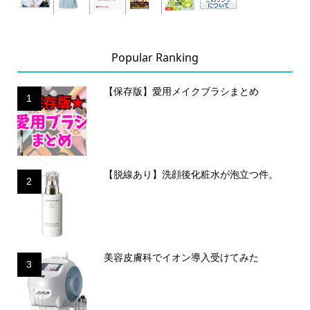
Popular Ranking
【保存版】愛用メイクブラシまとめ
1
【脱線あり】洗顔後化粧水が泡立つ件。
2
美容皮膚科でイオン導入受けてみた
3