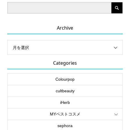
Archive
月を選択
Categories
Colourpop
cultbeauty
iHerb
MYベストコスメ
sephora