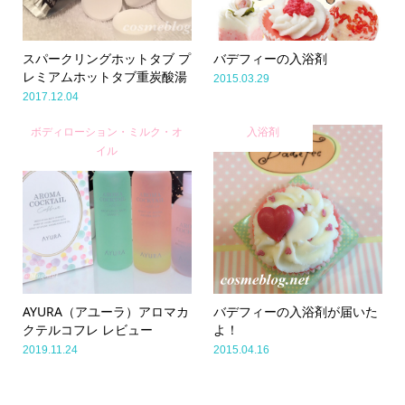
スパークリングホットタブ プ
バデフィーの入浴剤
レミアムホットタブ重炭酸湯
2015.03.29
2017.12.04
ボディローション・ミルク・オ
入浴剤
イル
AYURA（アユーラ）アロマカ
バデフィーの入浴剤が届いた
クテルコフレ レビュー
よ！
2019.11.24
2015.04.16