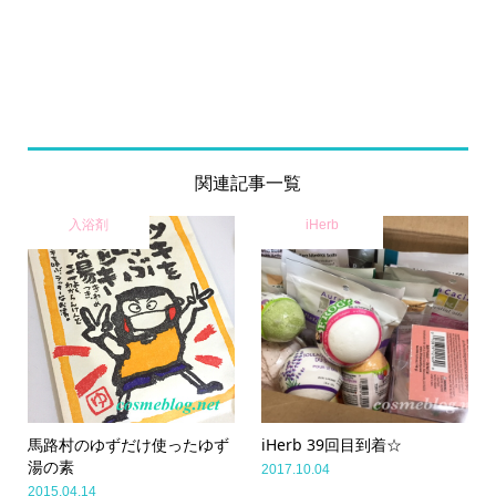
関連記事一覧
入浴剤
iHerb
馬路村のゆずだけ使ったゆず
iHerb 39回目到着☆
湯の素
2017.10.04
2015.04.14