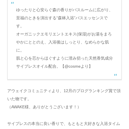
ゆったりと心安らぐ森の香りがバスルームに広がり、
至福のときを演出する“森林入浴”バスエッセンスで
す。
オーガニックエモリエントエキス(保湿)がお湯をまろ
やかにととのえ、入浴後はしっとり、なめらかな肌
に。
肌と心を芯からほぐすように澄み切った天然香気成分
サイプレスオイル配合。【@cosmeより】
アウェイクコミュニティより、12月のブログランキング賞で頂
いた物です。
（AWAKE様、ありがとうございます！）
サイプレスの本当に良い香りで、もともと大好きな入浴タイム