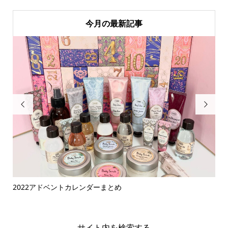
今月の最新記事


2022アドベントカレンダーまとめ
2
サイト内を検索する