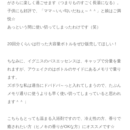
がさらに楽しく過ごせます（つまりものすごく長湯になる）。
子供にも好評で、「ママ～いい匂いだねぇ～＾＾」と娘はご満
悦☆
あっという間に使い切ってしまったわけです（笑）
20回分くらいは行った大容量ボトルをぜひ販売してほしい！
ちなみに、イグニスのバスエッセンスは、キャップで分量を量
れますが、アウェイクのはボトルのサイドにあるメモリで量り
ます。
ズボラな私は適当にドバドバ～っと入れてしまうので、たぶん
メモリ通りに使うよりも早く使い切ってしまっていると思われ
ます＾＾；
こちらもとっても温まる入浴剤ですので、冷え性の方、香りで
癒されたい方（ヒノキの香りがOKな方）にオススメです☆