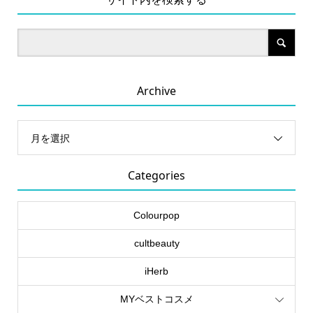
Archive
月を選択
Categories
Colourpop
cultbeauty
iHerb
MYベストコスメ