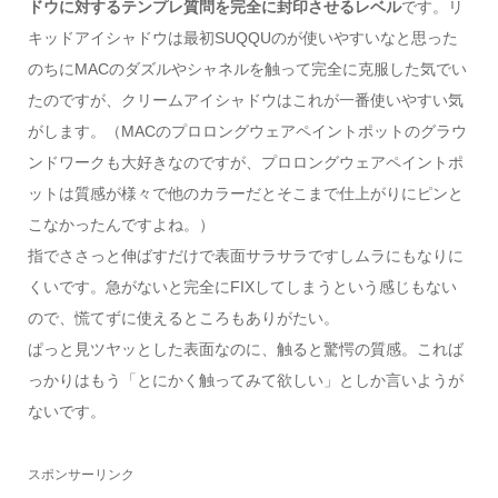
ドウに対するテンプレ質問を完全に封印させるレベル
です。リ
キッドアイシャドウは最初SUQQUのが使いやすいなと思った
のちにMACのダズルやシャネルを触って完全に克服した気でい
たのですが、クリームアイシャドウはこれが一番使いやすい気
がします。（MACのプロロングウェアペイントポットのグラウ
ンドワークも大好きなのですが、プロロングウェアペイントポ
ットは質感が様々で他のカラーだとそこまで仕上がりにピンと
こなかったんですよね。）
指でささっと伸ばすだけで表面サラサラですしムラにもなりに
くいです。急がないと完全にFIXしてしまうという感じもない
ので、慌てずに使えるところもありがたい。
ぱっと見ツヤッとした表面なのに、触ると驚愕の質感。これば
っかりはもう「とにかく触ってみて欲しい」としか言いようが
ないです。
スポンサーリンク